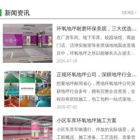
新闻资讯
MORE+
环氧地坪耐磨环保美观，三大优选方案
在厂房车间、地下车库、校园场馆、商超
门店、洁净实验室等各类场地地面改造项
目中，环氧地坪之所以能够长久占据主流
地位，核心原因便是它同时兼顾强悍耐磨
2026-07-18
性能、绿色环保...
正规环氧地坪公司，深耕地坪行业多年
想要地坪耐用省心，秀地环氧地坪公司深
耕地坪行业多年，拥有完整企业资质，全
程自有班组施工，包工包料一站式落地，
厂房、车间、地下车库地坪工程均可放心
2026-07-02
合作。...
小区车库环氧地坪施工方案
小区车库车辆通行、停放的实际场景，从
工程概况、施工准备、工艺流程、质量管