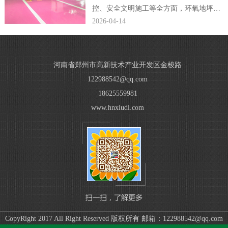
控、安全文明施工等全方面，环氧地坪公
司编辑完整规范了小区车库环氧地坪施工
2026-04-14
方案，贴合现场施工落地需求。...
河南省郑州市高新技术产业开发区金梭路
122988542@qq.com
18625559981
www.hnxiudi.com
CopyRight 2017 All Right Reserved 版权所有 邮箱：122988542@qq.com