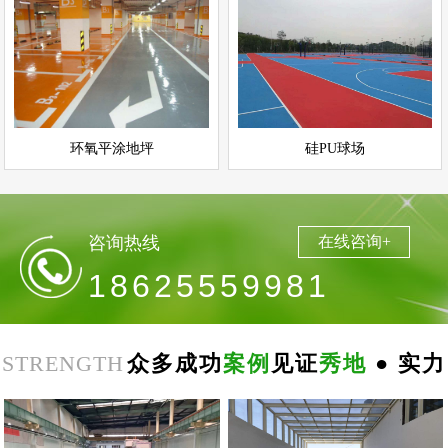
环氧平涂地坪
硅PU球场
情
查看详情
运动场地坪
环氧地坪
立即询问
立即询问
环氧平涂地坪
硅PU球场
咨询热线
在线咨询+
18625559981
STRENGTH
众多成功
案例
见证
秀地
● 实力
郑
州
思
念
食
品
环
氧
自
平
南
阳
地
下
停
车
场
无
震
防