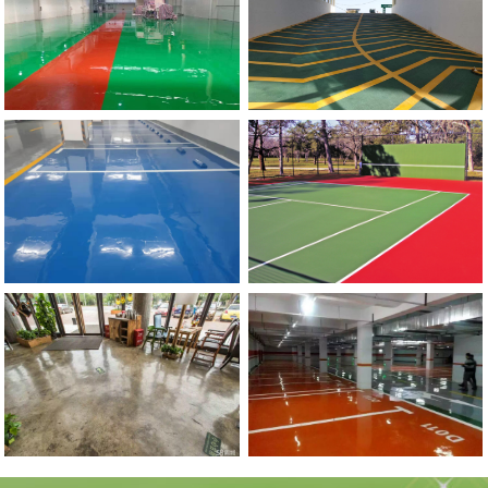
流
地
动
滑
郑
州
市
政
委
停
车
场
防
坡
河南硅PU球场地坪
滑
道
郑
州
环
氧
自
流
平
地
环氧复古地坪
坪施
工