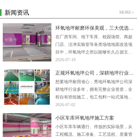
新闻资讯
MORE+
环氧地坪耐磨环保美观，三大优选方案
在厂房车间、地下车库、校园场馆、商超
门店、洁净实验室等各类场地地面改造项
目中，环氧地坪之所以能够长久占据主流
地位，核心原因便是它同时兼顾强悍耐磨
2026-07-18
性能、绿色环保...
正规环氧地坪公司，深耕地坪行业多年
想要地坪耐用省心，秀地环氧地坪公司深
耕地坪行业多年，拥有完整企业资质，全
程自有班组施工，包工包料一站式落地，
厂房、车间、地下车库地坪工程均可放心
2026-07-02
合作。...
小区车库环氧地坪施工方案
小区车库车辆通行、停放的实际场景，从
工程概况、施工准备、工艺流程、质量管