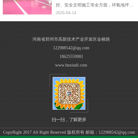
控、安全文明施工等全方面，环氧地坪公
司编辑完整规范了小区车库环氧地坪施工
2026-04-14
方案，贴合现场施工落地需求。...
河南省郑州市高新技术产业开发区金梭路
122988542@qq.com
18625559981
www.hnxiudi.com
CopyRight 2017 All Right Reserved 版权所有 邮箱：122988542@qq.com