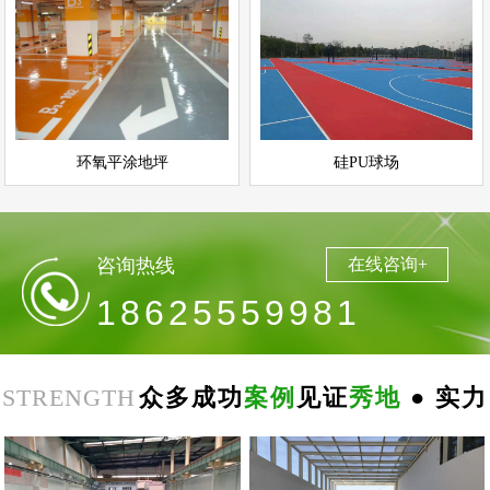
环氧平涂地坪
硅PU球场
情
查看详情
运动场地坪
环氧地坪
立即询问
立即询问
环氧平涂地坪
硅PU球场
咨询热线
在线咨询+
18625559981
STRENGTH
众多成功
案例
见证
秀地
● 实力
郑
州
思
念
食
品
环
氧
自
平
南
阳
地
下
停
车
场
无
震
防