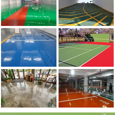
流
地
动
滑
郑
州
市
政
委
停
车
场
防
坡
河南硅PU球场地坪
滑
道
郑
州
环
氧
自
流
平
地
环氧复古地坪
坪施
工