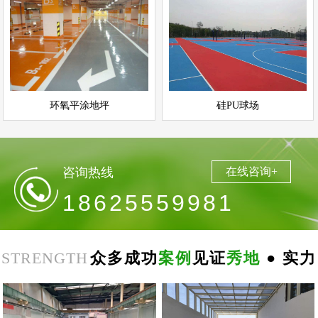
环氧平涂地坪
硅PU球场
情
查看详情
运动场地坪
环氧地坪
立即询问
立即询问
环氧平涂地坪
硅PU球场
咨询热线
在线咨询+
18625559981
STRENGTH
众多成功
案例
见证
秀地
● 实力
郑
州
思
念
食
品
环
氧
自
平
南
阳
地
下
停
车
场
无
震
防