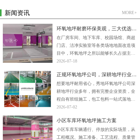
新闻资讯
MORE+
环氧地坪耐磨环保美观，三大优选方案
在厂房车间、地下车库、校园场馆、商超
门店、洁净实验室等各类场地地面改造项
目中，环氧地坪之所以能够长久占据主流
地位，核心原因便是它同时兼顾强悍耐磨
2026-07-18
性能、绿色环保...
正规环氧地坪公司，深耕地坪行业多年
想要地坪耐用省心，秀地环氧地坪公司深
耕地坪行业多年，拥有完整企业资质，全
程自有班组施工，包工包料一站式落地，
厂房、车间、地下车库地坪工程均可放心
2026-07-02
合作。...
小区车库环氧地坪施工方案
小区车库车辆通行、停放的实际场景，从
工程概况、施工准备、工艺流程、质量管