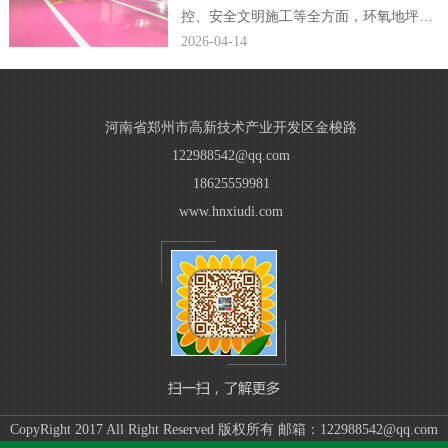
控、安全文明施工等全方面，环氧地坪公
司编辑完整规范了小区车库环氧地坪施工
2026-04-14
方案，贴合现场施工落地需求。...
河南省郑州市高新技术产业开发区金梭路
122988542@qq.com
18625559981
www.hnxiudi.com
CopyRight 2017 All Right Reserved 版权所有 邮箱：122988542@qq.com