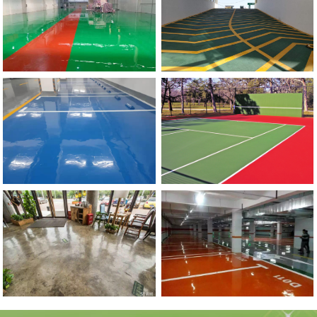
流
地
动
滑
郑
州
市
政
委
停
车
场
防
坡
河南硅PU球场地坪
滑
道
郑
州
环
氧
自
流
平
地
环氧复古地坪
坪施
工