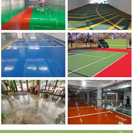
流
地
动
滑
郑
州
市
政
委
停
车
场
防
坡
河南硅PU球场地坪
滑
道
郑
州
环
氧
自
流
平
地
环氧复古地坪
坪施
工