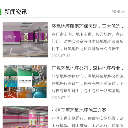
新闻资讯
MORE+
环氧地坪耐磨环保美观，三大优选方案
在厂房车间、地下车库、校园场馆、商超
门店、洁净实验室等各类场地地面改造项
目中，环氧地坪之所以能够长久占据主流
地位，核心原因便是它同时兼顾强悍耐磨
2026-07-18
性能、绿色环保...
正规环氧地坪公司，深耕地坪行业多年
想要地坪耐用省心，秀地环氧地坪公司深
耕地坪行业多年，拥有完整企业资质，全
程自有班组施工，包工包料一站式落地，
厂房、车间、地下车库地坪工程均可放心
2026-07-02
合作。...
小区车库环氧地坪施工方案
小区车库车辆通行、停放的实际场景，从
工程概况、施工准备、工艺流程、质量管