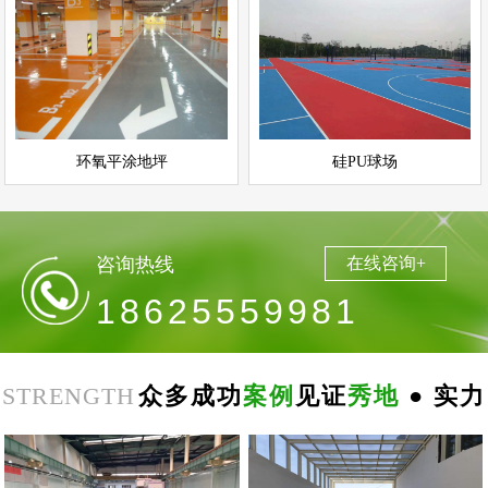
环氧平涂地坪
硅PU球场
情
查看详情
运动场地坪
环氧地坪
立即询问
立即询问
环氧平涂地坪
硅PU球场
咨询热线
在线咨询+
18625559981
STRENGTH
众多成功
案例
见证
秀地
● 实力
郑
州
思
念
食
品
环
氧
自
平
南
阳
地
下
停
车
场
无
震
防