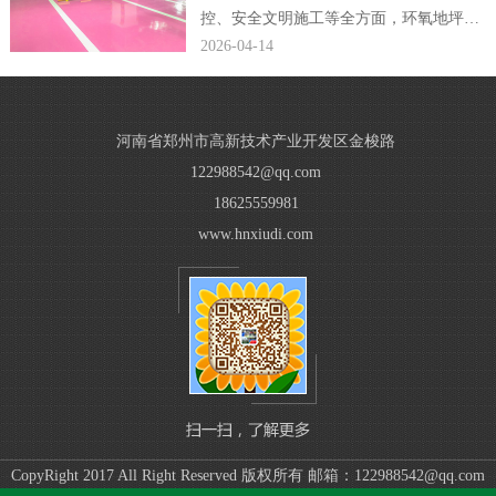
控、安全文明施工等全方面，环氧地坪公
司编辑完整规范了小区车库环氧地坪施工
2026-04-14
方案，贴合现场施工落地需求。...
河南省郑州市高新技术产业开发区金梭路
122988542@qq.com
18625559981
www.hnxiudi.com
CopyRight 2017 All Right Reserved 版权所有 邮箱：122988542@qq.com